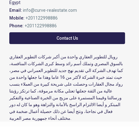
Egypt
Email:
info@curve-realestate.com
Mobile:
+201122998886
Phone:
+201122998886
Contact Us
رويال للتطوير العقاري واحدة من أكبر شركات التطوير العقاري
بالسوق المصري وتملك أسم رائد وسط كبرى الشركات المنافسة،
كما تهدف الشركة الي تقديم نهج جديد للتطوير العمراني في مصر،
حيث تمتد خبرة الشركة لأكثر من 16 عاما وهذا ما جعلها واحدة من
رواد مجال العقارات وحصلت على شريحة كبيرة من العملاء بنسب
عالية من الثقة جعلتها تعتلي مكانة مرموقة، كما ترتكز رؤيتنا
ورسالتنا وقيمنا المستمرة على مزيج من الخبرة الصناعية والتفكير
المبتكر و أيضا الالتزام الراسخ بالأمانة والنزاهة وهو ما كان له دور
فعال في نجاحنا، ونتج أيضا عن ذلك حصيلة أعمال ضخمة في
مختلف أنحاء جمهورية مصر العربية.