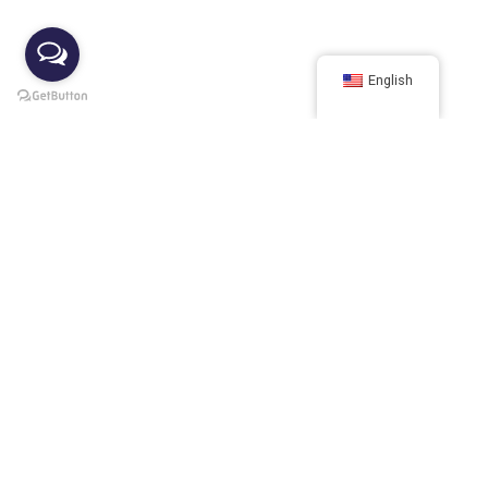
English
Curve offers a comprehensive range of services tailored to meet
the unique needs of every client. Our commitment to excellence
and client satisfaction sets us apart in the industry.
Contact us