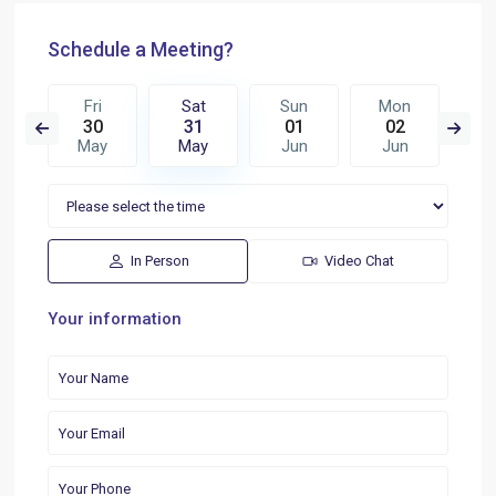
Schedule a Meeting?
n
Fri
Sat
Sun
Mon
T
8
30
31
01
02
0
n
May
May
Jun
Jun
J
In Person
Video Chat
Your information