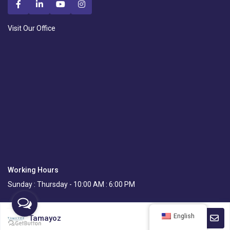
Visit Our Office
Working Hours
Sunday : Thursday - 10:00 AM : 6:00 PM
English
Tamayoz
All Rights Reserved © Curve Real Estate Consultancy