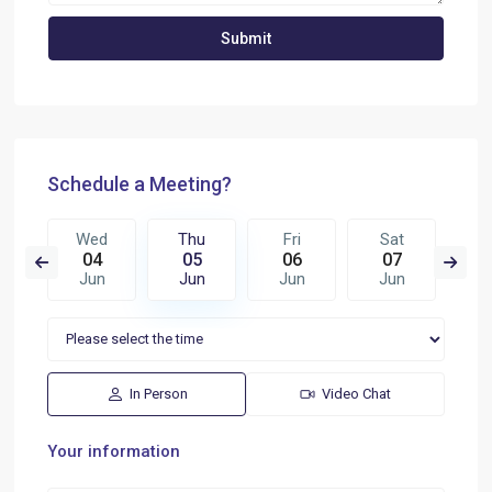
Schedule a Meeting?
i
Wed
Thu
Fri
Sat
S
3
04
05
06
07
0
n
Jun
Jun
Jun
Jun
J
In Person
Video Chat
Your information